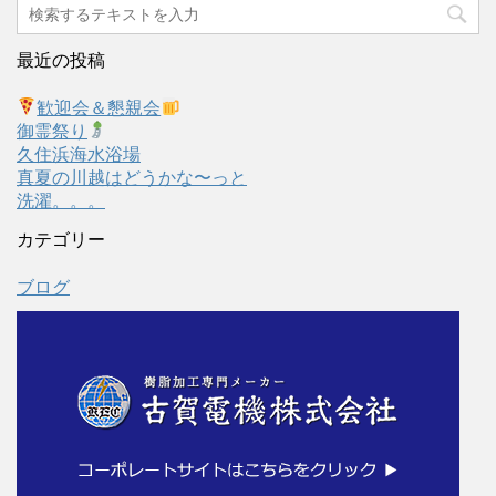
最近の投稿
歓迎会＆懇親会
御霊祭り
久住浜海水浴場
真夏の川越はどうかな〜っと
洗濯。。。
カテゴリー
ブログ