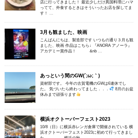
店に行ってきました！ 最近少しだけ異国料理にハマ
ってて、外食するときはそういったお店を探してま
す！ …
3月も観ました、映画
こんばんにちは、製造部です いつもの通り３月も観
ました、映画 作品はこちら↓ 『ANORA アノーラ』
アカデミー賞作品！ &nb …
あっという間のGW(´;ω;｀)
資材部です。 今年の古賀電機のGWは6連休でし
た。 気づいたら終わってました．．．
8月のお盆
休みまで頑張ります
横浜オクトーバーフェスト2023
10/8（日）に横浜赤レンガ倉庫で開催されている 横
浜オクトーバーフェスト2023に初めて行ってきまし
た。 横浜の秋 …