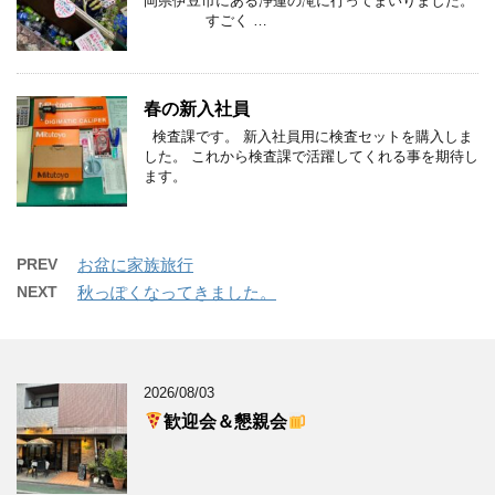
岡県伊豆市にある浄蓮の滝に行ってまいりました。
すごく …
春の新入社員
検査課です。 新入社員用に検査セットを購入しま
した。 これから検査課で活躍してくれる事を期待し
ます。
PREV
お盆に家族旅行
NEXT
秋っぽくなってきました。
2026/08/03
歓迎会＆懇親会