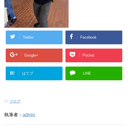
Twitter
Facebook
Google+
Pocket
B!
はてブ
LINE
-
ブログ
執筆者：
admin