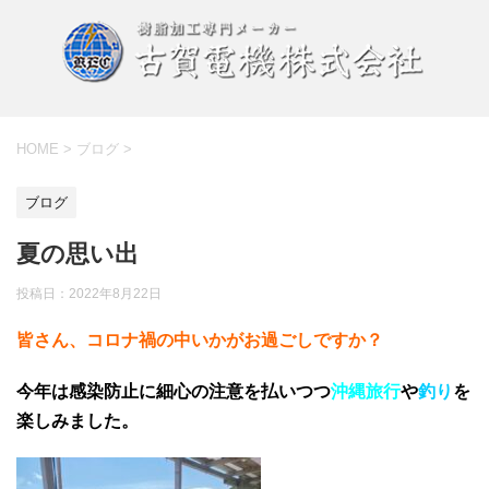
HOME
>
ブログ
>
ブログ
夏の思い出
投稿日：
2022年8月22日
皆さん、コロナ禍の中いかがお過ごしですか？
今年は感染防止に細心の注意を払いつつ
沖縄旅行
や
釣り
を
楽しみました。