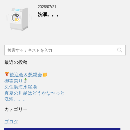
2026/07/21
洗濯。。。
最近の投稿
歓迎会＆懇親会
御霊祭り
久住浜海水浴場
真夏の川越はどうかな〜っと
洗濯。。。
カテゴリー
ブログ