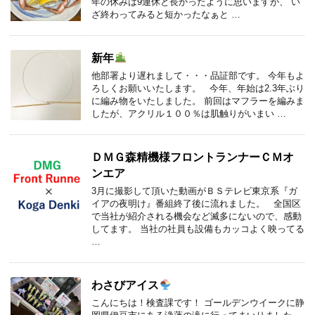
年の休みは9連休と長かったように思いますが、 い
ざ終わってみると短かったなぁと …
新年
他部署より遅れまして・・・品証部です。 今年もよ
ろしくお願いいたします。 今年、年始は2.3年ぶり
に編み物をいたしました。 前回はマフラーを編みま
したが、アクリル１００％は肌触りがいまい …
ＤＭＧ森精機様フロントランナーＣＭオ
ンエア
3月に撮影して頂いた動画がＢＳテレビ東京系『ガ
イアの夜明け』番組終了後に流れました。 全国区
で当社が紹介される機会など滅多にないので、感動
してます。 当社の社員も設備もカッコよく映ってる
…
わさびアイス
こんにちは！検査課です！ ゴールデンウイークに静