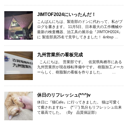
JIMTOF2024にいったんだ！
こんばんにちは、製造部のドンに代わって、私がブ
ログを書きます。 11月5日、日本最大の工作機械や
最新の検査機器、治工具の展示会『JIMTOH2024』
に 製造部員25名で見学してきました！ &nbsp …
九州営業所の看板完成
こんにちは。 営業部です。 佐賀県鳥栖市にある
九州営業所が現在移転準備中です。 樹脂加工メーカ
ーらしく、樹脂製の看板を作りました。 …
休日のリフレッシュ(*^^)v
休日に『猫Cafe』に行ってきました。 猫は可愛く
て癒されますね～ (*’▽’) 気分もリフレッシュ出来
て最高でした。 （By 品質保証部）