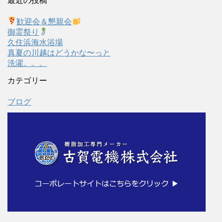
最近の投稿
歓迎会＆懇親会
御霊祭り
久住浜海水浴場
真夏の川越はどうかな〜っと
洗濯。。。
カテゴリー
ブログ