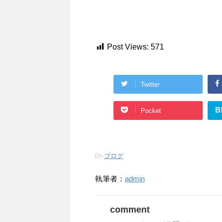
Post Views:
571
Twitter
B
Pocket
-
ブログ
執筆者：
admin
comment