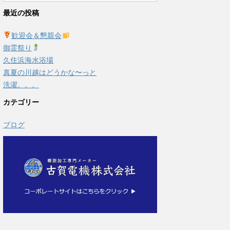
最近の投稿
歓迎会＆懇親会
御霊祭り
久住浜海水浴場
真夏の川越はどうかな〜っと
洗濯。。。
カテゴリー
ブログ