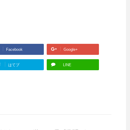
Facebook
Google+
!
はてブ
LINE