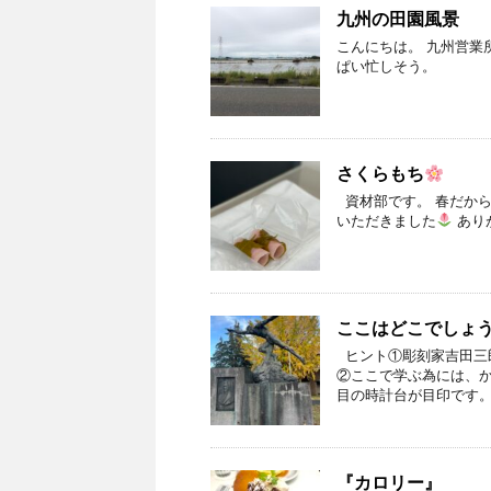
九州の田園風景
こんにちは。 九州営業
ぱい忙しそう。
さくらもち
資材部です。 春だから
いただきました
あり
ここはどこでしょ
ヒント①彫刻家吉田三
②ここで学ぶ為には、か
目の時計台が目印です。
『カロリー』