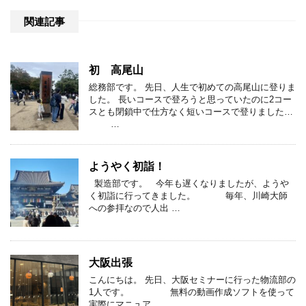
関連記事
初 高尾山
総務部です。 先日、人生で初めての高尾山に登りま
した。 長いコースで登ろうと思っていたのに2コー
スとも閉鎖中で仕方なく短いコースで登りました…
…
ようやく初詣！
製造部です。 今年も遅くなりましたが、ようや
く初詣に行ってきました。 毎年、川崎大師
への参拝なので人出 …
大阪出張
こんにちは。 先日、大阪セミナーに行った物流部の
1人です。 無料の動画作成ソフトを使って
実際にマニュア …