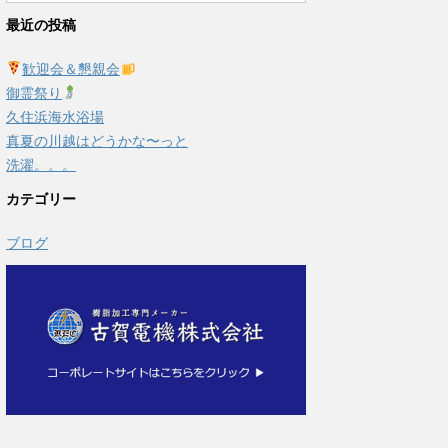
最近の投稿
歓迎会＆懇親会
御霊祭り
久住浜海水浴場
真夏の川越はどうかな〜っと
洗濯。。。
カテゴリー
ブログ