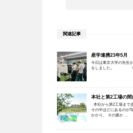
関連記事
産学連携23年5月
今日は東京大学の先生
をしました。 学
本社と第2工場の間
本社から第2工場まで歩
その中ほどにあるのが写
かかり、 その腹か …