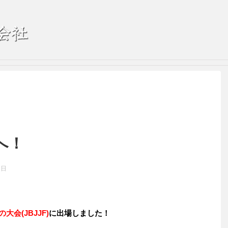
へ！
9日
会(JBJJF)
に出場しました！