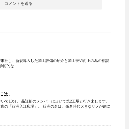
が来社し、新規導入した加工設備の紹介と加工技術向上の為の相談
術的な …
には、
いて10分。 品証部のメンバーは歩いて第2工場と行き来します。
真の「鮫洲入江広場」。 鮫洲の名は、鎌倉時代大きなサメが網に