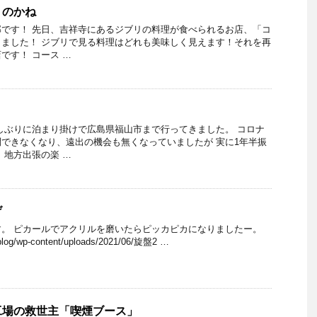
うのかね
です！ 先日、吉祥寺にあるジブリの料理が食べられるお店、「コ
ました！ ジブリで見る料理はどれも美味しく見えます！それを再
です！ コース …
しぶりに泊まり掛けで広島県福山市まで行ってきました。 コロナ
できなくなり、遠出の機会も無くなっていましたが 実に1年半振
 地方出張の楽 …
げ
。 ピカールでアクリルを磨いたらピッカピカになりましたー。
p/blog/wp-content/uploads/2021/06/旋盤2 …
工場の救世主「喫煙ブース」