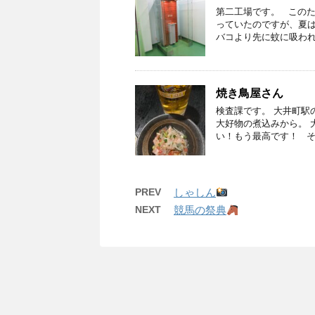
第二工場です。 このた
っていたのですが、夏は
バコより先に蚊に吸われ
焼き鳥屋さん
検査課です。 大井町駅
大好物の煮込みから。 
い！もう最高です！ そ
PREV
しゃしん
NEXT
競馬の祭典