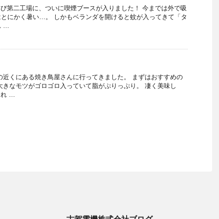
び第二工場に、ついに喫煙ブースが入りました！ 今までは外で吸
とにかく暑い…。 しかもベランダを開けると蚊が入ってきて「タ
 …
の近くにある焼き鳥屋さんに行ってきました。 まずはおすすめの
大きなモツがゴロゴロ入っていて脂がぷりっぷり。 凄く美味し
れ …