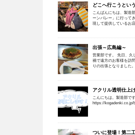
どこへ行こうとい
こんばんにちは、製造部
ーンバレー」に行ってき
現して提供しているお店
出張～広島編～
営業部です。 先日、久
禍で遠方のお客様を訪問
りの出張となりました。
アクリル透明仕上
こんにちは。製造部です
https://kogadenki.co.j
ついに登場！第二