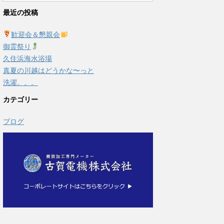
最近の投稿
歓迎会＆懇親会
御霊祭り
久住浜海水浴場
真夏の川越はどうかな〜っと
洗濯。。。
カテゴリー
ブログ