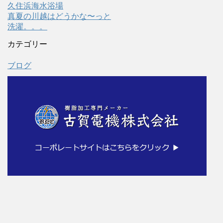
久住浜海水浴場
真夏の川越はどうかな〜っと
洗濯。。。
カテゴリー
ブログ