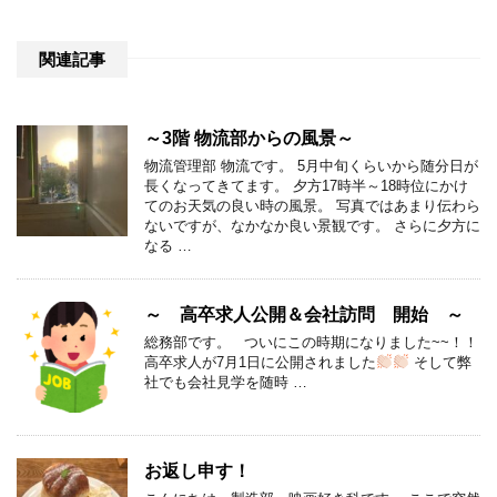
関連記事
～3階 物流部からの風景～
物流管理部 物流です。 5月中旬くらいから随分日が
長くなってきてます。 夕方17時半～18時位にかけ
てのお天気の良い時の風景。 写真ではあまり伝わら
ないですが、なかなか良い景観です。 さらに夕方に
なる …
～ 高卒求人公開＆会社訪問 開始 ～
総務部です。 ついにこの時期になりました~~！！
高卒求人が7月1日に公開されました
そして弊
社でも会社見学を随時 …
お返し申す！