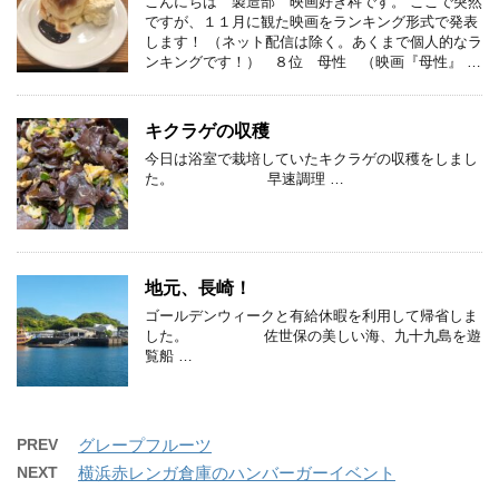
こんにちは 製造部 映画好き科です。 ここで突然
ですが、１１月に観た映画をランキング形式で発表
します！ （ネット配信は除く。あくまで個人的なラ
ンキングです！） ８位 母性 （映画『母性』 …
キクラゲの収穫
今日は浴室で栽培していたキクラゲの収穫をしまし
た。 早速調理 …
地元、長崎！
ゴールデンウィークと有給休暇を利用して帰省しま
した。 佐世保の美しい海、九十九島を遊
覧船 …
PREV
グレープフルーツ
NEXT
横浜赤レンガ倉庫のハンバーガーイベント