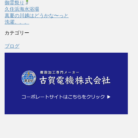
御霊祭り
久住浜海水浴場
真夏の川越はどうかな〜っと
洗濯。。。
カテゴリー
ブログ