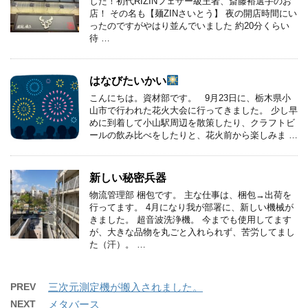
した！初代RIZINフェザー級王者、斎藤裕選手のお
店！ その名も【麺ZINさいとう】 夜の開店時間にい
ったのですがやはり並んでいました 約20分くらい
待 …
はなびたいかい
こんにちは。資材部です。 9月23日に、栃木県小
山市で行われた花火大会に行ってきました。 少し早
めに到着して小山駅周辺を散策したり、クラフトビ
ールの飲み比べをしたりと、花火前から楽しみま …
新しい秘密兵器
物流管理部 梱包です。 主な仕事は、梱包→出荷を
行ってます。 4月になり我が部署に、新しい機械が
きました。 超音波洗浄機。 今までも使用してます
が、大きな品物を丸ごと入れられず、苦労してまし
た（汗）。 …
PREV
三次元測定機が搬入されました。
NEXT
メタバース