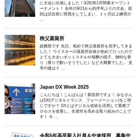
に大会に出場しました！3/28JBJJF関東オープント
ーナメント！ 去年の9/21から約半年ぶりの大会、前
回は試合前に怪我をしてしまい、１ヶ月以上練習が
…
秩父蒸留所
総務部です 先日、初めて秩父蒸留所を見学してきま
した！ ウイスキーの蒸留所自体が初めてだったので
とても大きいポットスチルや発酵の様子、独特な香
り（香りで酔いそうでした）など大興奮でした。 見
学の後はイ …
Japan DX Week 2025
こんにちは！こんばんは！製造部ですよ！ みなさん
はDX(デジタルトランス フォーメーション)をご存
じですか？ DXとはデジタル技術を活用して業務プ
ロセスを改善し、生産性を高める取り組みのことで
す！ 今 …
令和5年高卒新入社員＆中途採用 募集中