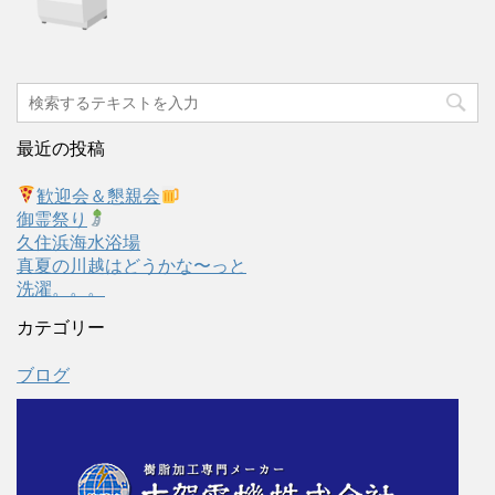
最近の投稿
歓迎会＆懇親会
御霊祭り
久住浜海水浴場
真夏の川越はどうかな〜っと
洗濯。。。
カテゴリー
ブログ