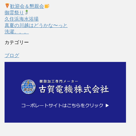
歓迎会＆懇親会
御霊祭り
久住浜海水浴場
真夏の川越はどうかな〜っと
洗濯。。。
カテゴリー
ブログ