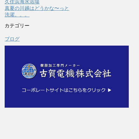
久住浜海水浴場
真夏の川越はどうかな〜っと
洗濯。。。
カテゴリー
ブログ