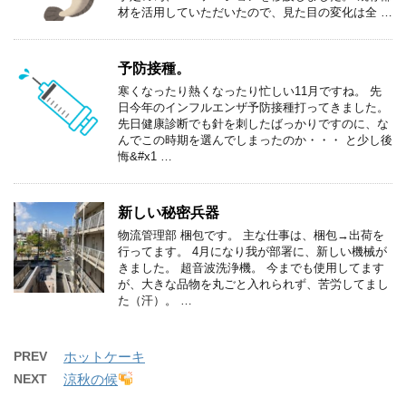
材を活用していただいたので、見た目の変化は全 …
予防接種。
寒くなったり熱くなったり忙しい11月ですね。 先
日今年のインフルエンザ予防接種打ってきました。
先日健康診断でも針を刺したばっかりですのに、な
んでこの時期を選んでしまったのか・・・ と少し後
悔&#x1 …
新しい秘密兵器
物流管理部 梱包です。 主な仕事は、梱包→出荷を
行ってます。 4月になり我が部署に、新しい機械が
きました。 超音波洗浄機。 今までも使用してます
が、大きな品物を丸ごと入れられず、苦労してまし
た（汗）。 …
PREV
ホットケーキ
NEXT
涼秋の候