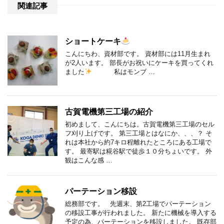
関連記事
ショートケーキ
こんにちわ、資材部です。 資材部には11月生まれ
が2人います。 部長がお祝いにケーキを買ってくれ
ました
私はモンブ …
古賀電機第三工場の紹介
初めまして、こんにちは。古賀電機第三工場のセル
フ刈り上げです。 第三工場とはなにか、、、？ そ
れは本社から約7キロ程離れたところにある工場で
す。 最寄駅は糀谷駅で徒歩１０分ちょいです。 外
観はこんな感 …
パーテーション移設
総務部です。 先週末、第2工場でパーテーション
の移設工事が行われました。 新たに機械を導入する
予定の為、パーテーションを移設しました。 既存部