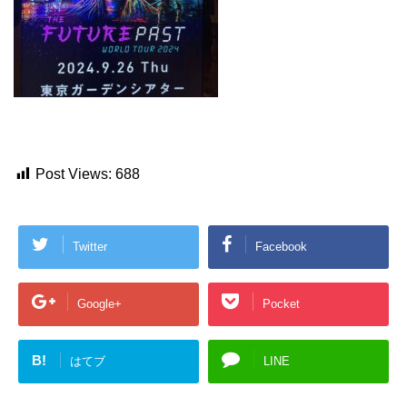
Post Views:
688
Twitter
Facebook
Google+
Pocket
B!
はてブ
LINE