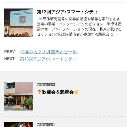
第13回アジア•スマートシティ
半導体研究開発の世界的潮流や業界を牽引する各
企業の事業・コンソーシアムのビジョン、半導体産
業のオープンイノベーションの現在・将来が聴ける
セッションの視聴&講演者が参加する懇親会に …
PREV
-稲葉さんと大井競馬とビール-
NEXT
第13回アジア•スマートシティ
2026/08/03
歓迎会＆懇親会
2026/08/01