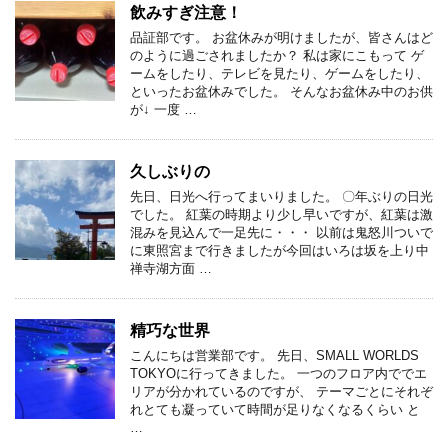
飲みすぎ注意！
品証部です。 お盆休みが明けましたが、皆さんはど
のように過ごされましたか？ 私は家にこもって ゲ
ームをしたり、テレビを見たり、ゲームをしたり、
といったお盆休みでした。 そんなお盆休み中のお供
が↓ 一度 …
久しぶりの
先日、日光へ行ってまいりました。 〇年ぶりの日光
でした。 紅葉の時期より少し早いですが、紅葉は激
混みを見込んで一足先に・・・ 以前は鬼怒川ついで
に東照宮まで行きましたが今回はいろは坂を上り中
禅寺湖方面 …
精巧な世界
こんにちは営業部です。 先日、SMALL WORLDS
TOKYOに行ってきました。 一つのフロア内ででエ
リアが分かれているのですが、 テーマごとにそれぞ
れとても凝っていて時間が足りなくなるくらい と
…