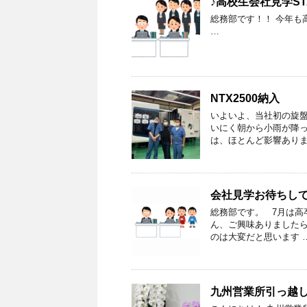
♪高校生会社見学ST
総務部です！！ 今年も
…
NTX2500納入
いよいよ、当社初の旋盤系
いにく朝から小雨が降っ
は、ほとんど影響ありま
会社見学お待ちし
総務部です。 7月は高
ん、ご興味ありましたら
のは大変だと思います 
九州営業所引っ越し