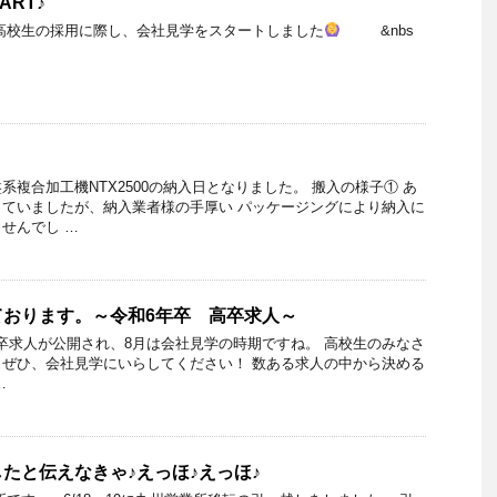
ART♪
高校生の採用に際し、会社見学をスタートしました
&nbs
複合加工機NTX2500の納入日となりました。 搬入の様子① あ
ていましたが、納入業者様の手厚い パッケージングにより納入に
せんでし …
ております。～令和6年卒 高卒求人～
卒求人が公開され、8月は会社見学の時期ですね。 高校生のみなさ
ぜひ、会社見学にいらしてください！ 数ある求人の中から決める
…
たと伝えなきゃ♪えっほ♪えっほ♪