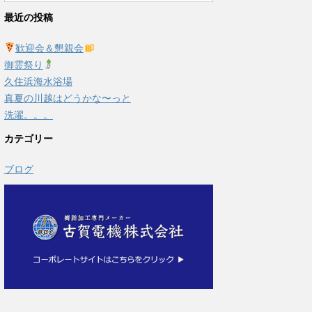
最近の投稿
歓迎会＆懇親会
御霊祭り
久住浜海水浴場
真夏の川越はどうかな〜っと
洗濯。。。
カテゴリー
ブログ