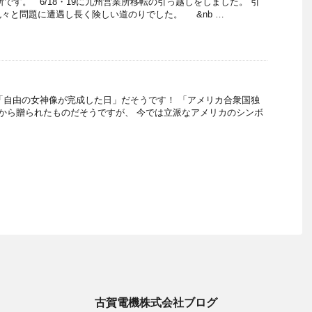
です。 6/18・19に九州営業所移転の引っ越しをしました。 引
々と問題に遭遇し長く険しい道のりでした。 &nb …
には「自由の女神像が完成した日」だそうです！ 「アメリカ合衆国独
スから贈られたものだそうですが、 今では立派なアメリカのシンボ
古賀電機株式会社ブログ