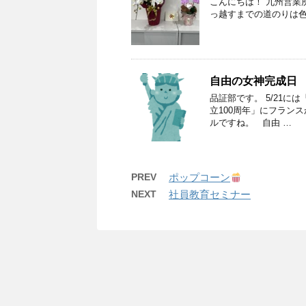
こんにちは！ 九州営業所
っ越すまでの道のりは色
自由の女神完成日
品証部です。 5/21
立100周年」にフラン
ルですね。 自由 …
PREV
ポップコーン
NEXT
社員教育セミナー