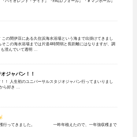
『バイオレント・ナイト』『FALL/フォール』『＃マンホール』
 この間伊豆にある久住浜海水浴場という海まで出掛けてきまし
らそこの海水浴場までは片道4時間弱と長距離にはなりますが、調
も澄んでいて透明 …
ジオジャパン！！
！！ 人生初のユニバーサルスタジオジャパン行ってまいりまし
ら好き …
収穫行ってきました。 一昨年植えたので、一年強収穫まで