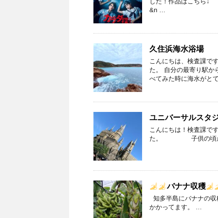
した！作品はこちら↓ 
&n …
久住浜海水浴場
こんにちは、検査課です
た。 自分の最寄り駅か
べてみた時に海水がとて
ユニバーサルスタ
こんにちは！検査課です
た。 子供の頃か
バナナ収穫
知多半島にバナナの
かかってます。 …