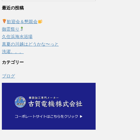
最近の投稿
歓迎会＆懇親会
御霊祭り
久住浜海水浴場
真夏の川越はどうかな〜っと
洗濯。。。
カテゴリー
ブログ